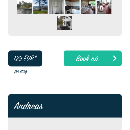
Book nå
129
EUR*
pr dag
Andreas