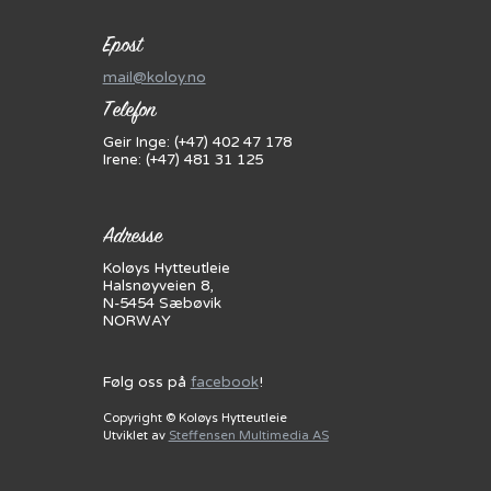
Epost
mail@koloy.no
Telefon
Geir Inge: (+47) 402 47 178
Irene: (+47) 481 31 125
Adresse
Koløys Hytteutleie
Halsnøyveien 8,
N-5454 Sæbøvik
NORWAY
Følg oss på
facebook
!
Copyright © Koløys Hytteutleie
Utviklet av
Steffensen Multimedia AS