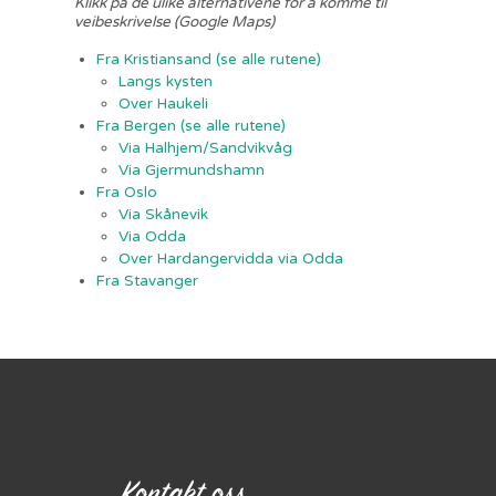
Klikk på de ulike alternativene for å komme til
veibeskrivelse (Google Maps)
Fra Kristiansand (se alle rutene)
Langs kysten
Over Haukeli
Fra Bergen (se alle rutene)
Via Halhjem/Sandvikvåg
Via Gjermundshamn
Fra Oslo
Via Skånevik
Via Odda
Over Hardangervidda via Odda
Fra Stavanger
Kontakt oss