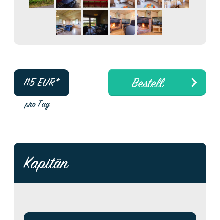
Bestell
115
EUR*
pro Tag
Kapitän