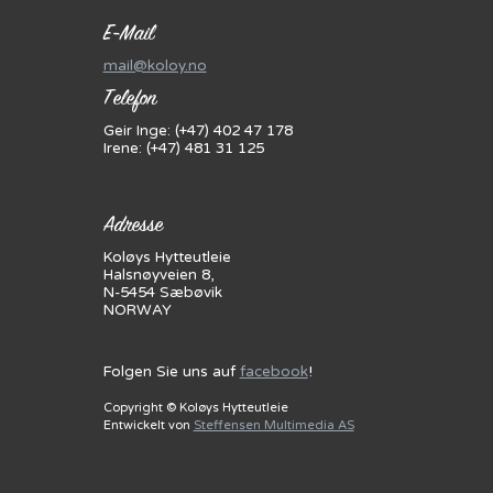
E-Mail
mail@koloy.no
Telefon
Geir Inge: (+47) 402 47 178
Irene: (+47) 481 31 125
Adresse
Koløys Hytteutleie
Halsnøyveien 8,
N-5454 Sæbøvik
NORWAY
Folgen Sie uns auf
facebook
!
Copyright © Koløys Hytteutleie
Entwickelt von
Steffensen Multimedia AS