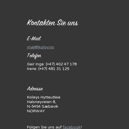
Kontakten Sie uns
E-Mail
mail@koloy.no
Telefon
Geir Inge: (+47) 402 47 178
Irene: (+47) 481 31 125
Adresse
Koløys Hytteutleie
Halsnøyveien 8,
N-5454 Sæbøvik
NORWAY
Folgen Sie uns auf
facebook
!