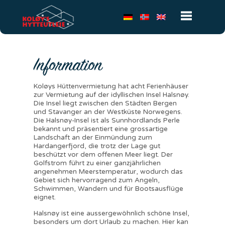
Toggle
Information
navigatio
Koløys Hüttenvermietung hat acht Ferienhäuser
zur Vermietung auf der idyllischen Insel Halsnøy.
Die Insel liegt zwischen den Städten Bergen
und Stavanger an der Westküste Norwegens.
Die Halsnøy-Insel ist als Sunnhordlands Perle
bekannt und präsentiert eine grossartige
Landschaft an der Einmündung zum
Hardangerfjord, die trotz der Lage gut
beschützt vor dem offenen Meer liegt. Der
Golfstrom führt zu einer ganzjährlichen
angenehmen Meerstemperatur, wodurch das
Gebiet sich hervorragend zum Angeln,
Schwimmen, Wandern und für Bootsausflüge
eignet.
Halsnøy ist eine aussergewöhnlich schöne Insel,
besonders um dort Urlaub zu machen. Hier kan