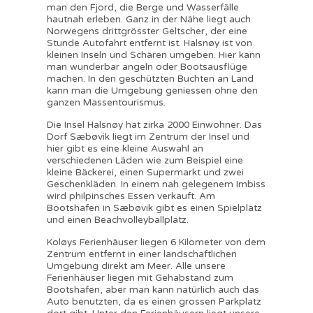
man den Fjord, die Berge und Wasserfälle
hautnah erleben. Ganz in der Nähe liegt auch
Norwegens drittgrösster Geltscher, der eine
Stunde Autofahrt entfernt ist. Halsnøy ist von
kleinen Inseln und Schären umgeben. Hier kann
man wunderbar angeln oder Bootsausflüge
machen. In den geschützten Buchten an Land
kann man die Umgebung geniessen ohne den
ganzen Massentourismus.
Die Insel Halsnøy hat zirka 2000 Einwohner. Das
Dorf Sæbøvik liegt im Zentrum der Insel und
hier gibt es eine kleine Auswahl an
verschiedenen Läden wie zum Beispiel eine
kleine Bäckerei, einen Supermarkt und zwei
Geschenkläden. In einem nah gelegenem Imbiss
wird philpinsches Essen verkauft. Am
Bootshafen in Sæbøvik gibt es einen Spielplatz
und einen Beachvolleyballplatz.
Koløys Ferienhäuser liegen 6 Kilometer von dem
Zentrum entfernt in einer landschaftlichen
Umgebung direkt am Meer. Alle unsere
Ferienhäuser liegen mit Gehabstand zum
Bootshafen, aber man kann natürlich auch das
Auto benutzten, da es einen grossen Parkplatz