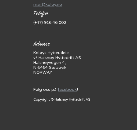
mail@koloy.no
Telefon
(+47) 916 46 002
Adresse
Koløys Hytteutleie
v/ Halsnøy Hyttedrift AS
Halsnøyvegen 4,
N-5454 Sæbøvik
NORWAY
Følg oss på
facebook
!
Copyright © Halsnøy Hyttedrift AS